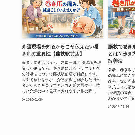
介護現場を知るからこそ伝えたい巻
藤枝で巻き
き爪の重要性【藤枝駅前店】
とは？歩き
改善法
著者：巻き爪じゅん 木原一真 介護現場を理
解した視点から、巻き爪によるトラブルとそ
著者：巻き爪じ
の対処法について藤枝駅前店が解説します。
の痛みに悩ん
大学で福祉を学び、介護実習を経験した担当
改善しない理
者だからこそ見えてきた巻き爪の需要や、忙
き爪じゅん藤
しい介護の中で見落とされやすい足の問...
活習慣の関係
わかりやすく紹
2026-01-30
2026-01-14