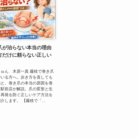
爪が治らない本当の理由
方だけに頼らない正しい
ゅん 木原一真 藤枝で巻き爪
でいる方へ。歩き方を直しても
由と、巻き爪の本当の原因を巻
枝駅前店が解説。爪の変形と生
、再発を防ぐ正しいケア方法を
介します。 【藤枝で「...