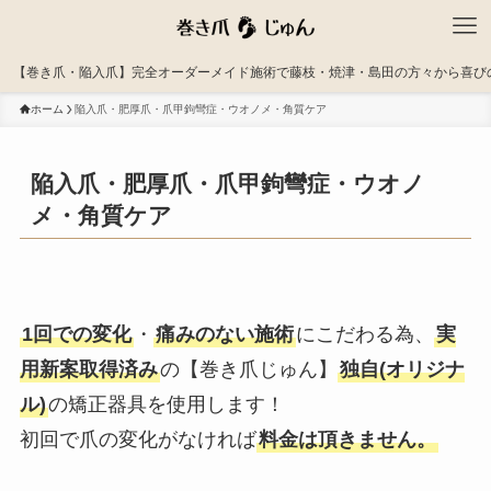
【巻き爪・陥入爪】完全オーダーメイド施術で藤枝・焼津・島田の方々から喜び
ホーム
陥入爪・肥厚爪・爪甲鉤彎症・ウオノメ・角質ケア
陥入爪・肥厚爪・爪甲鉤彎症・ウオノ
メ・角質ケア
1回での変化
・
痛みのない施術
にこだわる為、
実
用新案取得済み
の【巻き爪じゅん】
独自(オリジナ
ル)
の矯正器具を使用します！
初回で爪の変化がなければ
料金は頂きません。