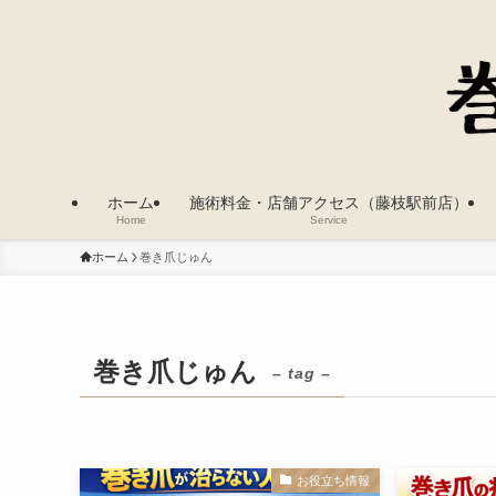
ホーム
施術料金・店舗アクセス（藤枝駅前店）
Home
Service
ホーム
巻き爪じゅん
巻き爪じゅん
– tag –
お役立ち情報