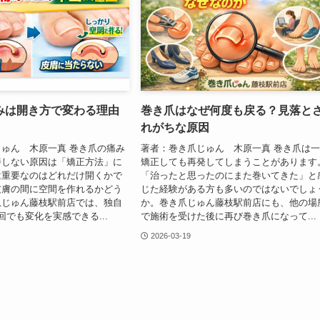
みは開き方で変わる理由
巻き爪はなぜ何度も戻る？見落と
れがちな原因
ゅん 木原一真 巻き爪の痛み
著者：巻き爪じゅん 木原一真 巻き爪は
善しない原因は「矯正方法」に
矯正しても再発してしまうことがあります
は重要なのはどれだけ開くかで
「治ったと思ったのにまた巻いてきた」と
皮膚の間に空間を作れるかどう
じた経験がある方も多いのではないでしょ
爪じゅん藤枝駅前店では、独自
か。巻き爪じゅん藤枝駅前店にも、他の場
回でも変化を実感できる...
で施術を受けた後に再び巻き爪になって...
2026-03-19